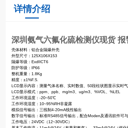
详情介绍
深圳氨气六氟化硫检测仪现货 报
壳体材料：铝合金隔爆外壳
外型尺寸：125X106X153
隔爆等级：ExdIICT6
防护等级：IP66
整机重量：1.8Kg
精度：±1%F.S.
LCD显示内容：测量气体名称、实时数值、50段柱状图显示实时
LCD显示模式：ppm、ppb、mg/m3、ug/m3、%VOL、%LEL
工作环境温度：-20~50℃
工作环境湿度：10~95%RH非凝露
模拟信号输出：三线制4-20mA线性输出
数字信号输出：标准RS485信号输出，配合Moden及通讯软件可
工作电压：24VDC（12~30VDC）
基本工作电流：11mA@24V（有毒和氧气），33mA@24V（催